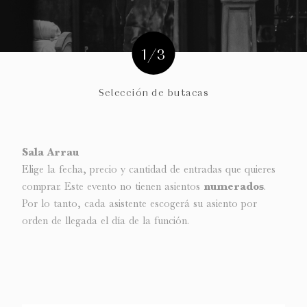
1/3
Selección de butacas
Sala Arrau
Elige la fecha, precio y cantidad de entradas que quieres
comprar. Este evento no tienen asientos
numerados
.
Por lo tanto, cada asistente escogerá su asiento por
orden de llegada el día de la función.