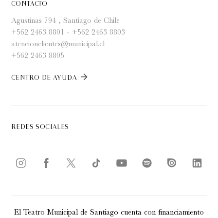
CONTACTO
Agustinas 794 , Santiago de Chile
+562 2463 8801 - +562 2463 8803
atencionclientes@municipal.cl
+562 2463 8805
CENTRO DE AYUDA
arrow_forward
REDES SOCIALES
El Teatro Municipal de Santiago cuenta con financiamiento